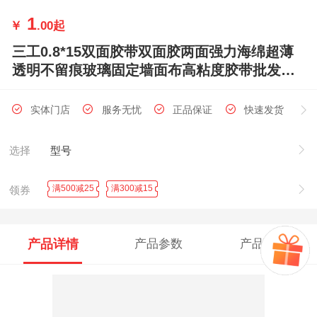
1
￥
.00
起
三工0.8*15双面胶带双面胶两面强力海绵超薄
透明不留痕玻璃固定墙面布高粘度胶带批发泡
沫胶带学生用手工diy儿童易撕 宽0.8cm（36
卷）每卷长15Y
实体门店
服务无忧
正品保证
快速发货
选择
型号
满500减25
满300减15
领券
产品详情
产品参数
产品评论