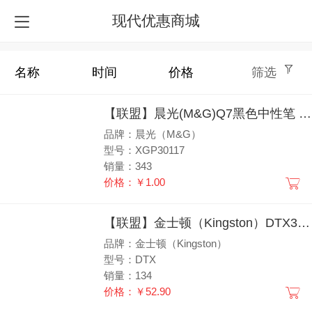
现代优惠商城
名称
时间
价格
筛选
【联盟】晨光(M&G)Q7黑色中性笔 美新系列经典拔盖签字笔 晨光Q7子弹头水笔 0.5mm 12支/盒XGP30117
品牌：晨光（M&G）
型号：XGP30117
销量：343
价格：￥1.00
【联盟】金士顿（Kingston）DTX32G/DTX64G/DTX128G/DTX256G u盘 USB3.2 Gen 1 高速车载闪存优盘32G/64G/128G/256G
品牌：金士顿（Kingston）
型号：DTX
销量：134
价格：￥52.90